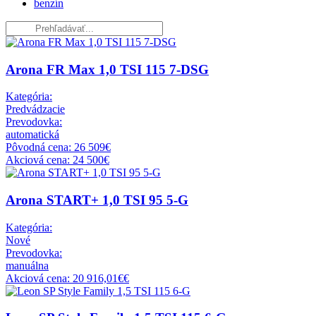
benzín
Arona FR Max 1,0 TSI 115 7-DSG
Kategória:
Predvádzacie
Prevodovka:
automatická
Pôvodná cena: 26 509€
Akciová cena: 24 500€
Arona START+ 1,0 TSI 95 5-G
Kategória:
Nové
Prevodovka:
manuálna
Akciová cena: 20 916,01€€